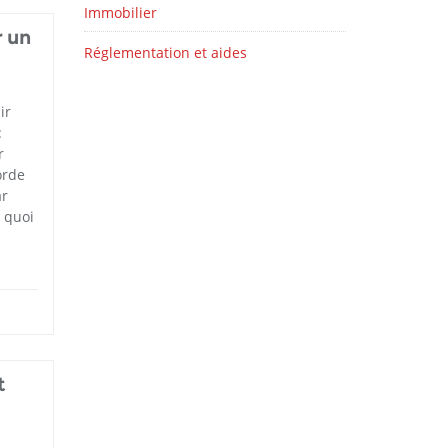
Immobilier
r un
Réglementation et aides
ir
:
r
orde
ar
 quoi
t