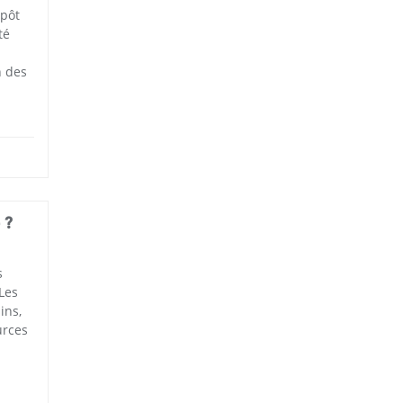
épôt
té
n des
 ?
s
Les
ins,
urces