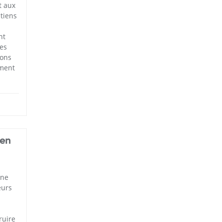
t aux
utiens
nt
les
ions
ement
 en
une
eurs
ruire