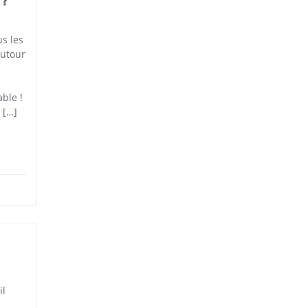
 ?
us les
autour
ble !
 […]
il