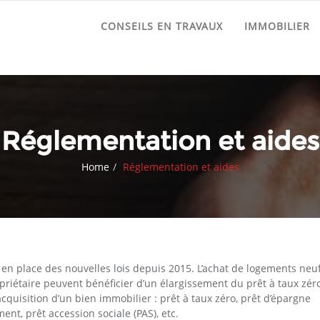
CONSEILS EN TRAVAUX
IMMOBILIER
Réglementation et aides
Home
Réglementation et aides
is en place des nouvelles lois depuis 2015. L’achat de logements neu
opriétaire peuvent bénéficier d’un élargissement du prêt à taux zér
’acquisition d’un bien immobilier : prêt à taux zéro, prêt d’épargne
ent, prêt accession sociale (PAS), etc.