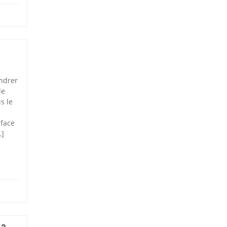
endrer
le
s le
 face
…]