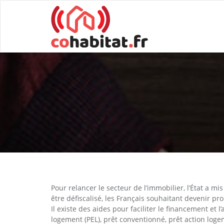
Pour relancer le secteur de l’immobilier, l’État a m
être défiscalisé, les Français souhaitant devenir pr
Il existe des aides pour faciliter le financement et l
logement (PEL), prêt conventionné, prêt action logem