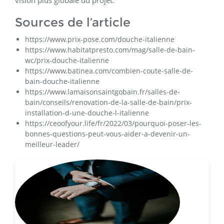
Sources de l’article
https://www.prix-pose.com/douche-italienne
https://www.habitatpresto.com/mag/salle-de-bain-
wc/prix-douche-italienne
https://www.batinea.com/combien-coute-salle-de-
bain-douche-italienne
https://www.lamaisonsaintgobain.fr/salles-de-
bain/conseils/renovation-de-la-salle-de-bain/prix-
installation-d-une-douche-l-italienne
https://ceoofyour.life/fr/2022/03/pourquoi-poser-les-
bonnes-questions-peut-vous-aider-a-devenir-un-
meilleur-leader/