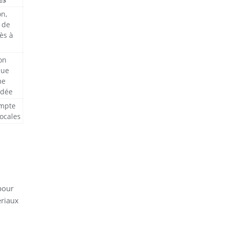
on,
 de
ès à
on
que
me
dée
ompte
ocales
pour
riaux