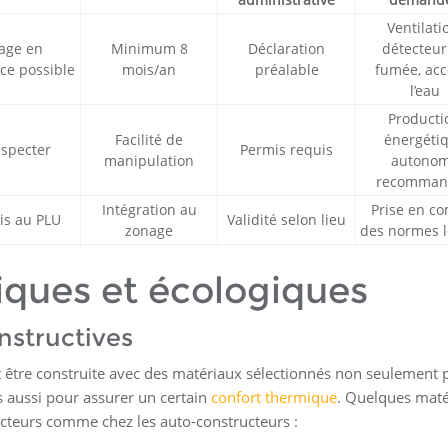
Ventilati
age en
Minimum 8
Déclaration
détecteur
ce possible
mois/an
préalable
fumée, acc
l’eau
Producti
Facilité de
énergéti
especter
Permis requis
manipulation
autono
recomman
Intégration au
Prise en c
is au PLU
Validité selon lieu
zonage
des normes l
iques et écologiques
nstructives
t être construite avec des matériaux sélectionnés non seulement 
s aussi pour assurer un certain
confort thermique
. Quelques maté
ucteurs comme chez les auto-constructeurs :