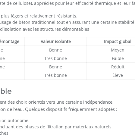
ate de cellulose), appréciés pour leur efficacité thermique et leur f
 plus légers et relativement résistants.
’usage de béton traditionnel tout en assurant une certaine stabilité
d’isolation avec les structures démontables :
démontage
Valeur isolante
Impact global
ne
Bonne
Moyen
nne
Très bonne
Faible
nne
Bonne
Réduit
Très bonne
Élevé
ble
ent des choix orientés vers une certaine indépendance,
tion de l’eau. Quelques dispositifs fréquemment adoptés :
tion autonome.
ncluant des phases de filtration par matériaux naturels.
ches.