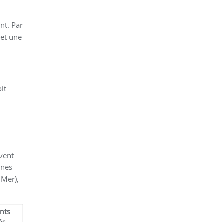
nt. Par
 et une
it
vent
unes
 Mer),
nts
és