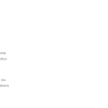
omme
lics
e ou
utions