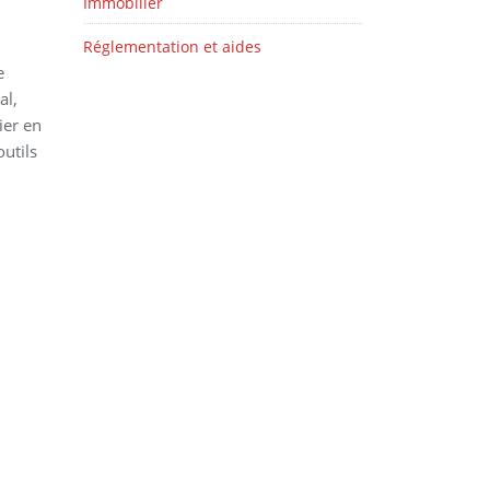
Immobilier
Réglementation et aides
e
al,
ier en
utils