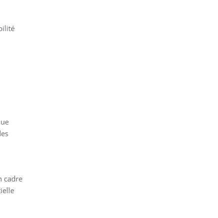
ilité
que
des
n cadre
ielle