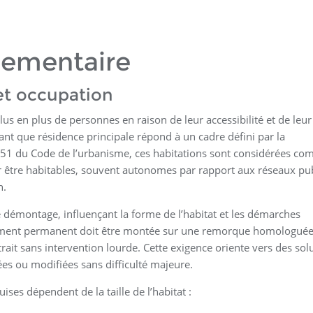
glementaire
et occupation
lus en plus de personnes en raison de leur accessibilité et de leur
 tant que résidence principale répond à un cadre défini par la
11-51 du Code de l’urbanisme, ces habitations sont considérées c
r être habitables, souvent autonomes par rapport aux réseaux pub
n.
e démontage, influençant la forme de l’habitat et les démarches
ogement permanent doit être montée sur une remorque homologué
rait sans intervention lourde. Cette exigence oriente vers des sol
es ou modifiées sans difficulté majeure.
ses dépendent de la taille de l’habitat :