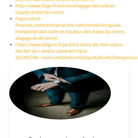
https://www.litige.fr/articles/elagage-des-arbres-
couper-branches-voisin
https://droit-
finances.commentcamarche.com/immobilier/guide-
immobilier/443-taille-et-hauteur-des-haies-du-voisin-
elagage-et-distance/
https://www.lefigaro.fr/jardin/l-arbre-de-mon-voisin-
me-fait-de-l-ombre-comment-faire-
20220520#:~:text=Le%20voisin%20qui%20ne%20respecte,