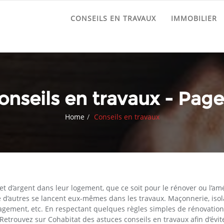
CONSEILS EN TRAVAUX
IMMOBILIER
onseils en travaux - Page
Home
Conseils en travaux
et d’argent dans leur logement, que ce soit pour le rénover ou l’am
e d’autres se lancent eux-mêmes dans les travaux. Maçonnerie, isol
agement, etc. En respectant quelques règles simples de rénovatio
Retrouvez sur Cohabitat des astuces conseils en travaux afin d’évite