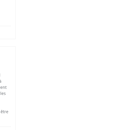
l
à
rent
les
 être