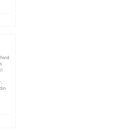
 fond
es
ci
,
din