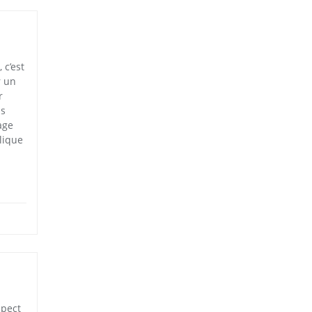
 c’est
r un
r
us
age
lique
spect