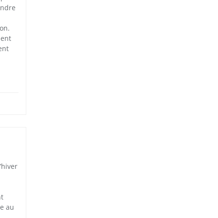
endre
ion.
dent
ent
’hiver
a
nt
se au