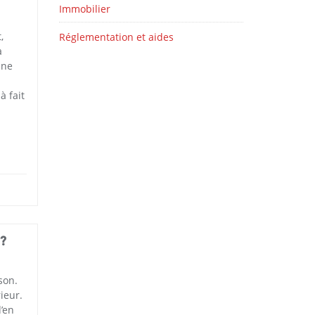
Immobilier
,
Réglementation et aides
a
nne
à fait
?
son.
ieur.
’en