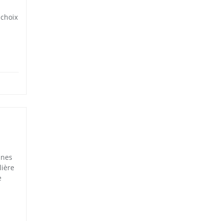
 choix
ines
lière
e