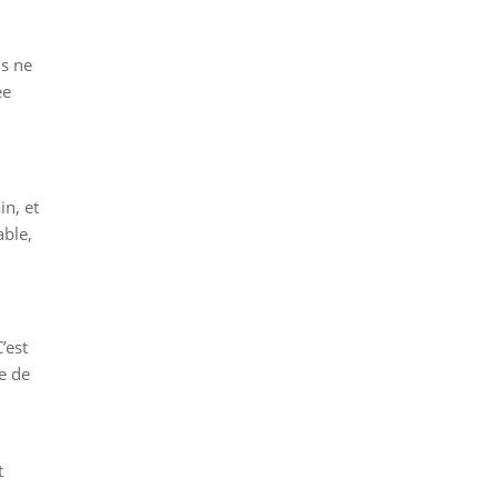
us ne
ée
in, et
able,
’est
e de
t