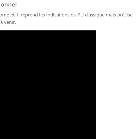
ionnel
complet. Il reprend les indications du PU classique mais précise
à venir.