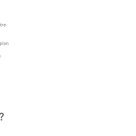
tre-
 plan
e
?