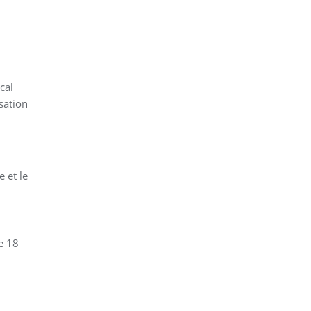
cal
sation
 et le
e 18