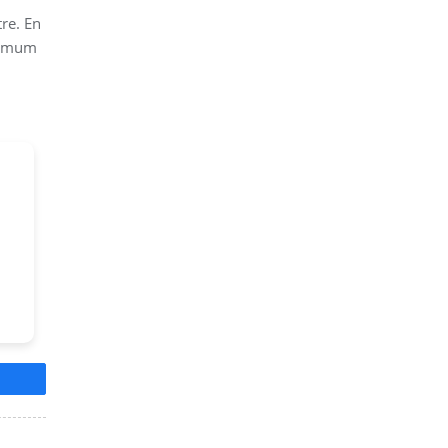
tre. En
inimum