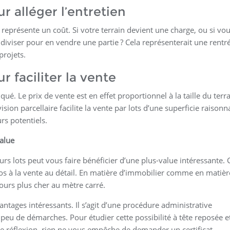
r alléger l’entretien
 représente un coût. Si votre terrain devient une charge, ou si vo
le diviser pour en vendre une partie ? Cela représenterait une rentr
projets.
r faciliter la vente
. Le prix de vente est en effet proportionnel à la taille du terra
ion parcellaire facilite la vente par lots d’une superficie raisonn
s potentiels.
value
urs lots peut vous faire bénéficier d’une plus-value intéressante. C
os à la vente au détail. En matière d’immobilier comme en matièr
jours plus cher au mètre carré.
antages intéressants. Il s’agit d’une procédure administrative
eu de démarches. Pour étudier cette possibilité à tête reposée e
re réflexion, rien ne vous empêche de demander un certificat