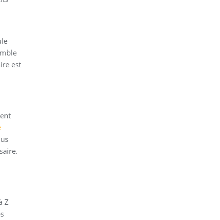
ule
emble
ire est
ent
e
ous
saire.
à Z
es