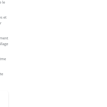
e le
s et
r
ement
llage
même
te