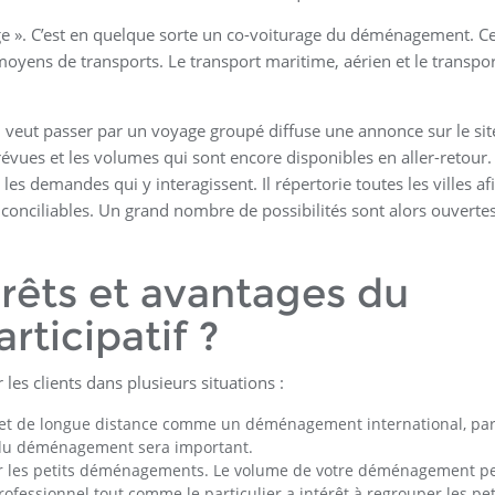
ge ». C’est en quelque sorte un co-voiturage du déménagement. Ce
oyens de transports. Le transport maritime, aérien et le transpo
 veut passer par un voyage groupé diffuse une annonce sur le sit
révues et les volumes qui sont encore disponibles en aller-retour.
es demandes qui y interagissent. Il répertorie toutes les villes af
 conciliables. Un grand nombre de possibilités sont alors ouverte
érêts et avantages du
ticipatif ?
les clients dans plusieurs situations :
jet de longue distance comme un déménagement international, pa
u déménagement sera important.
r les petits déménagements. Le volume de votre déménagement p
rofessionnel tout comme le particulier a intérêt à regrouper les pet