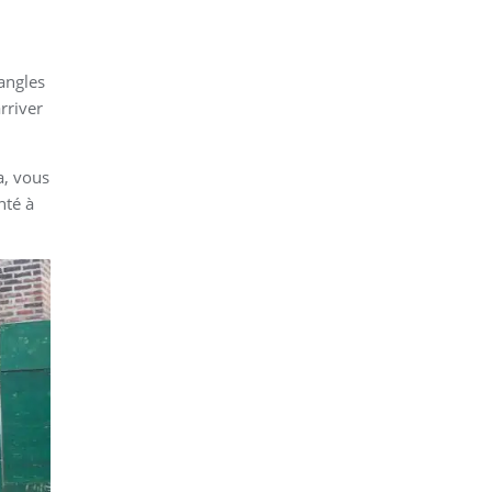
angles
rriver
a, vous
nté à