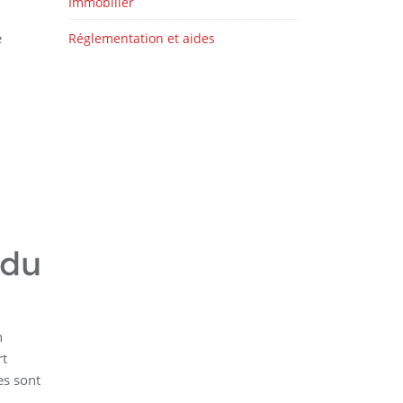
Immobilier
e
Réglementation et aides
 du
n
rt
es sont