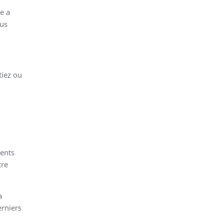
e a
lus
tiez ou
ents
tre
a
erniers