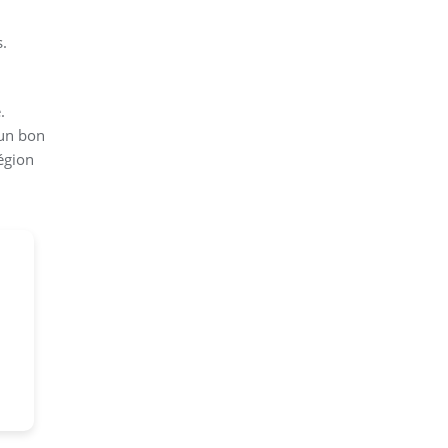
s.
.
 un bon
égion