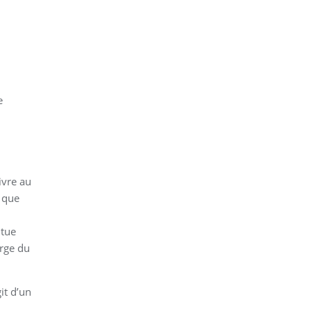
e
ivre au
n que
itue
arge du
it d’un