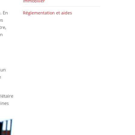
Immobilier
. En
Réglementation et aides
es
re,
on
’un
e
iétaire
aines